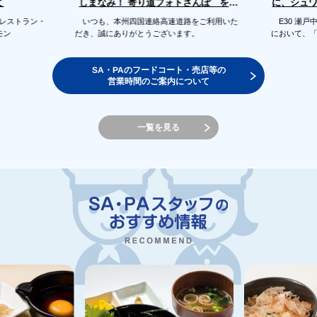
に、シュ
しまなみ！ 寄り道フォトさんぽ を開
て
催します
のレストラン・
いつも、本州四国連絡高速道路をご利用いた
E30 瀬戸
モン
だき、誠にありがとうございます。
において、
SA・PAのフードコート・売店等の
営業時間のご案内について
一覧を見る