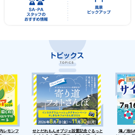
せとだれもんオブジェ設置記念ぐるっと
戸内レモンフ
鴻ノ池S