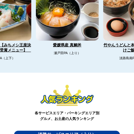
【みちメシ王座決
竹やんうどんと
愛媛県産 真鯛丼
リ受賞メニュー】
けご
瀬戸田PA（上り）
A（上下）
淡路島南
各サービスエリア・パーキングエリア別
グルメ、お土産の人気ランキング