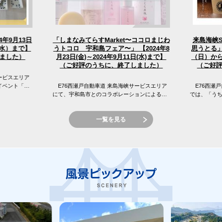
「しまなみてらすMarket〜ココロまじわ
4年9月13日
来島海峡
うトコロ 宇和島フェア〜」 【2024年8
（水）まで】
思うとる」
（日）から
月23日(金)～2024年9月11日(水)まで】
ました）
（ご好評のうちに、終了しました）
（ご好
ービスエリア
イベント「え
E76西瀬戸自動車道 来島海峡サービスエリア
E76西瀬戸
 来島海峡サ
にて、宇和島市とのコラボレーションによる
では、「う
「しまなみてらすMarket〜ココロまじわうトコ
窪フェア開
ロ 宇和島フェア〜」を開催...
峡SAの目の前
一覧を見る