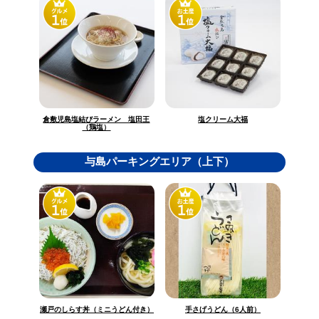
倉敷児島塩結びラーメン 塩田王
塩クリーム大福
（鶏塩）
与島パーキングエリア（上下）
瀬戸のしらす丼（ミニうどん付き）
手さげうどん（6人前）