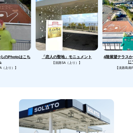
のPhotoはこち
4階展望テラス
「恋人の聖地」モニュメント
じ
ら
【淡路SA（上り）】
A（上り）】
【淡路島南