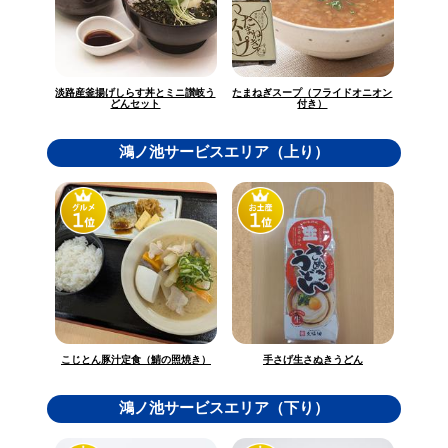
淡路産釜揚げしらす丼とミニ讃岐う
たまねぎスープ（フライドオニオン
どんセット
付き）
鴻ノ池サービスエリア（上り）
こじとん豚汁定食（鯖の照焼き）
手さげ生さぬきうどん
鴻ノ池サービスエリア（下り）