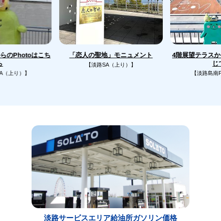
のPhotoはこち
4階展望テラス
「恋人の聖地」モニュメント
じ
ら
【淡路SA（上り）】
A（上り）】
【淡路島南
淡路サービスエリア給油所ガソリン価格