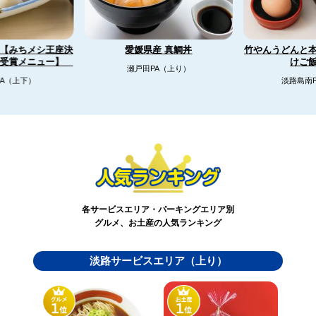
【みちメシ王座決
竹やんうどんと
愛媛県産 真鯛丼
リ受賞メニュー】
けご
瀬戸田PA（上り）
A（上下）
淡路島南
各サービスエリア・パーキングエリア別
グルメ、お土産の人気ランキング
淡路サービスエリア（上り）