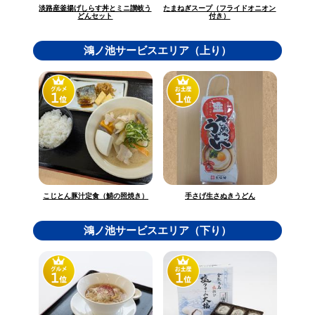
淡路産釜揚げしらす丼とミニ讃岐う
たまねぎスープ（フライドオニオン
どんセット
付き）
鴻ノ池サービスエリア（上り）
こじとん豚汁定食（鯖の照焼き）
手さげ生さぬきうどん
鴻ノ池サービスエリア（下り）