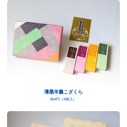
薄墨羊羹こざくら
864円（4個入）