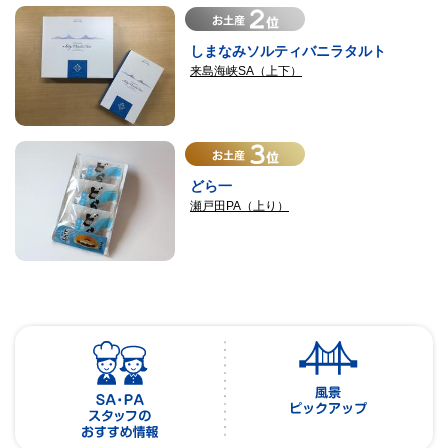
しまなみソルティバニラタルト
来島海峡SA（上下）
どら一
瀬戸田PA（上り）