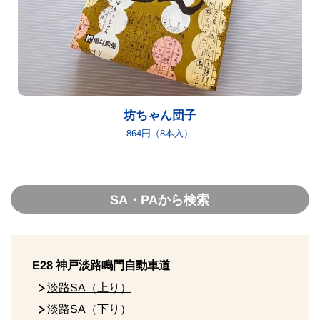
坊ちゃん団子
864円（8本入）
SA・PAから検索
E28 神戸淡路鳴門自動車道
淡路SA（上り）
淡路SA（下り）