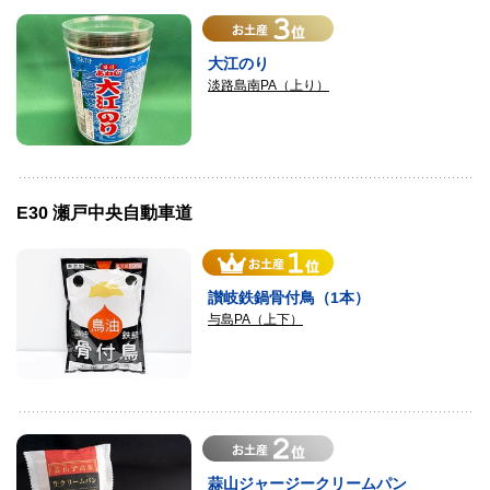
大江のり
淡路島南PA（上り）
E30 瀬戸中央自動車道
讃岐鉄鍋骨付鳥（1本）
与島PA（上下）
蒜山ジャージークリームパン