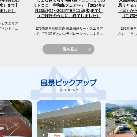
4年9月13日
「しまなみてらすMarket〜ココロまじわ
来島海峡
うトコロ 宇和島フェア〜」 【2024年8
（水）まで】
思うとる」
（日）から
月23日(金)～2024年9月11日(水)まで】
ました）
（ご好評のうちに、終了しました）
（ご好
ービスエリア
イベント「え
E76西瀬戸自動車道 来島海峡サービスエリア
E76西瀬戸
 来島海峡サ
にて、宇和島市とのコラボレーションによる
では、「う
「しまなみてらすMarket〜ココロまじわうトコ
窪フェア開
ロ 宇和島フェア〜」を開催...
峡SAの目の前
一覧を見る