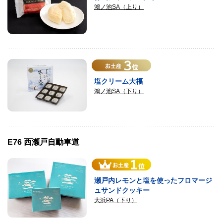
鴻ノ池SA（上り）
塩クリーム大福
鴻ノ池SA（下り）
E76 西瀬戸自動車道
瀬戸内レモンと塩を使ったフロマージ
ュサンドクッキー
大浜PA（下り）