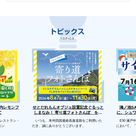
せとだれもんオブジェ設置記念ぐるっと
戸内レモンフ
鴻ノ池S
に、シュ
しまなみ！ 寄り道フォトさんぽ を開
て
催します
のレストラン・
いつも、本州四国連絡高速道路をご利用いた
E30 瀬戸
モン
だき、誠にありがとうございます。
において、