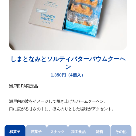
しまとなみとソルティバターバウムクーヘ
ン
1,350円（4個入）
瀬戸田PA限定品
瀬戸内の波をイメージして焼き上げたバームクーヘン。
口に広がる甘さの中に、ほんのりとした塩味がアクセント。
スナック
加工食品
和菓子
洋菓子
その他
雑貨