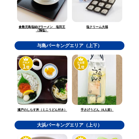
倉敷児島塩結びラーメン 塩田王
塩クリーム大福
（鶏塩）
与島パーキングエリア（上下）
瀬戸のしらす丼（ミニうどん付き）
手さげうどん（6人前）
大浜パーキングエリア（上り）